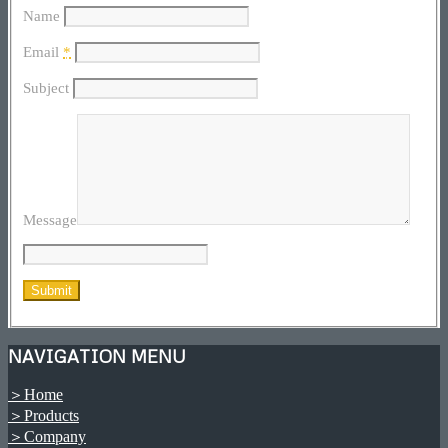
Name
Email
*
Subject
Message
NAVIGATION MENU
＞Home
＞Products
＞Company