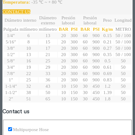
Temperatura:
-35 ℃ ~ + 80 ℃
CONTACT US
Diámetro
Presión
Presión
Diámetro interno
Peso
Longitud
externo
laboral
laboral
Pulgada
milímetro
milímetro
BAR
PSI
BAR
PSI
Kg/m
METRO
1/4″
6
13
20
300
60
900
0.15
50 / 100
5/16″
8
15
20
300
60
900
0.21
50 / 100
3/8″
10
17
20
300
60
900
0.27
50 / 100
1/2″
13
21
20
300
60
900
0.35
50 / 100
5/8″
16
25
20
300
60
900
0.5
50
3/4″
19
29
20
300
60
900
0.61
50
7/8″
22
33
20
300
60
900
0.69
50
1″
25
36
20
300
60
900
0.83
50
1-1/4″
32
43
10
150
30
450
1.2
50
1-1/2″
38
50
10
150
30
450
1.39
50
2″
51
65
10
150
30
450
1.8
50
Contact us
Multipurpose Hose