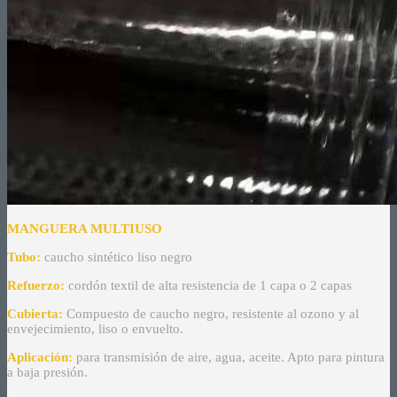
MANGUERA MULTIUSO
Tubo:
caucho sintético liso negro
Refuerzo:
cordón textil de alta resistencia de 1 capa o 2 capas
Cubierta:
Compuesto de caucho negro, resistente al ozono y al
envejecimiento, liso o envuelto.
Aplicación:
para transmisión de aire, agua, aceite. Apto para pintura
a baja presión.