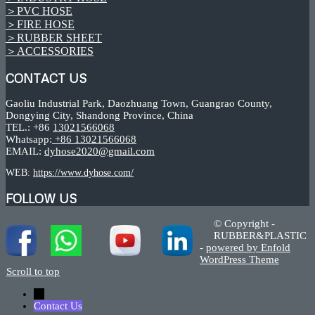
＞PVC HOSE
＞FIRE HOSE
＞RUBBER SHEET
＞ACCESSORIES
CONTACT US
Gaoliu Industrial Park, Daozhuang Town, Guangrao County,
Dongying City, Shandong Province, China
TEL.: +86
13021566068
Whatsapp:
+86 13021566068
EMAIL:
dyhose2020@gmail.com
WEB:
https://www.dyhose.com/
FOLLOW US
© Copyright -
RUBBER&PLASTIC
-
powered by Enfold
WordPress Theme
Scroll to top
←
Contact Us